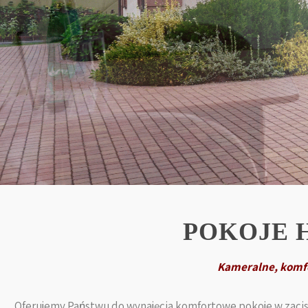
POKOJE 
Kameralne, komf
Oferujemy Państwu do wynajęcia komfortowe pokoje w zacisz