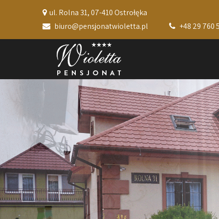
ul. Rolna 31, 07-410 Ostrołęka
biuro@pensjonatwioletta.pl
+48 29 760 5