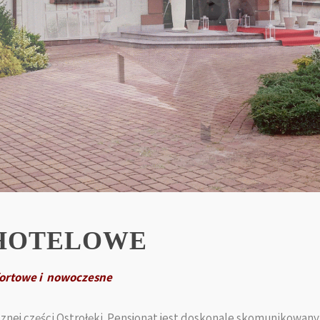
HOTELOWE
ortowe i nowoczesne
nej części Ostrołęki. Pensjonat jest doskonale skomunikowany