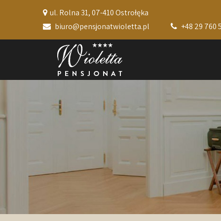
ul. Rolna 31, 07-410 Ostrołęka
biuro@pensjonatwioletta.pl
+48 29 760 5