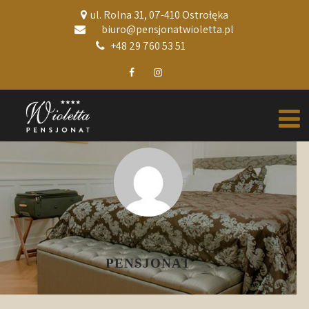
ul. Rolna 31, 07-410 Ostrołęka
biuro@pensjonatwioletta.pl
+48 29 760 53 51
POSTS BY
PENSJONAT